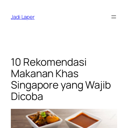
Skip
to
Jadi Laper
content
10 Rekomendasi
Makanan Khas
Singapore yang Wajib
Dicoba