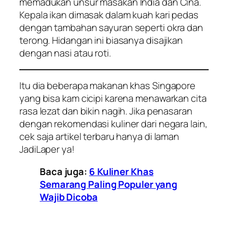
memadukan unsur masakan India dan Cina.
Kepala ikan dimasak dalam kuah kari pedas
dengan tambahan sayuran seperti okra dan
terong. Hidangan ini biasanya disajikan
dengan nasi atau roti.
Itu dia beberapa makanan khas Singapore
yang bisa kam cicipi karena menawarkan cita
rasa lezat dan bikin nagih. Jika penasaran
dengan rekomendasi kuliner dari negara lain,
cek saja artikel terbaru hanya di laman
JadiLaper ya!
Baca juga:
6 Kuliner Khas
Semarang Paling Populer yang
Wajib Dicoba