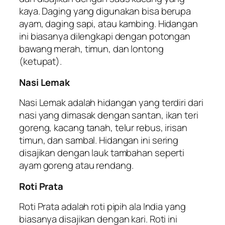
kaya. Daging yang digunakan bisa berupa
ayam, daging sapi, atau kambing. Hidangan
ini biasanya dilengkapi dengan potongan
bawang merah, timun, dan lontong
(ketupat).
Nasi Lemak
Nasi Lemak adalah hidangan yang terdiri dari
nasi yang dimasak dengan santan, ikan teri
goreng, kacang tanah, telur rebus, irisan
timun, dan sambal. Hidangan ini sering
disajikan dengan lauk tambahan seperti
ayam goreng atau rendang.
Roti Prata
Roti Prata adalah roti pipih ala India yang
biasanya disajikan dengan kari. Roti ini