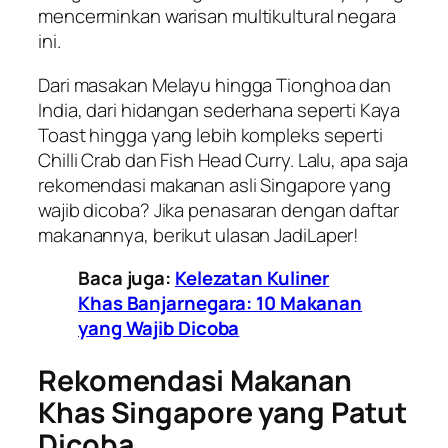
mencerminkan warisan multikultural negara
ini.
Dari masakan Melayu hingga Tionghoa dan
India, dari hidangan sederhana seperti Kaya
Toast hingga yang lebih kompleks seperti
Chilli Crab dan Fish Head Curry. Lalu, apa saja
rekomendasi makanan asli Singapore yang
wajib dicoba? Jika penasaran dengan daftar
makanannya, berikut ulasan JadiLaper!
Baca juga:
Kelezatan Kuliner
Khas Banjarnegara: 10 Makanan
yang Wajib Dicoba
Rekomendasi Makanan
Khas Singapore yang Patut
Dicoba