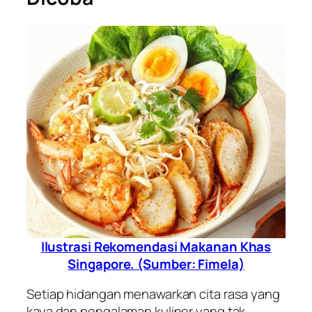
Ilustrasi Rekomendasi Makanan Khas
Singapore. (Sumber: Fimela)
Setiap hidangan menawarkan cita rasa yang
kaya dan pengalaman kuliner yang tak