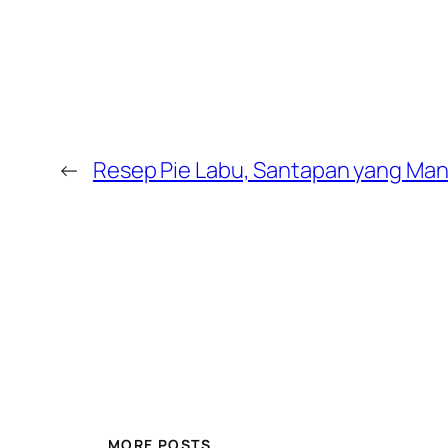
←
Resep Pie Labu, Santapan yang Mani
MORE POSTS