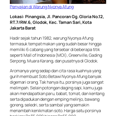
Penyajian di Warung Nyonya Afung
Lokasi: Pinangsia, Jl. Pancoran Gg. Gloria No.12,
RT.7/RW.6, Glodok, Kec. Taman Sari, Kota
Jakarta Barat
Hadir sejak tahun 1982, warung Nyonya Afung
termasuk tempat makan yang sudah besar hingga
memiliki 6 cabang yang tersebar di beberapa titik
seperti Mall of Indonesia (MOI), Greenville, Gading
Serpong, Muara Karang, dan pusatnya di Glodok.
Aromanya yang sedap dan cita rasa kuahnya yang
gurih membuat Soto Betawi Nyonya Afung banyak
digemari orang. Tak hanya itu, porsinya juga sangat
melimpah. Selain potongan daging sapi, kamu juga
akan mendapatkan paru, babat, tomat, dan kentang
serta dipadukan dengan emping melinjo, bawang
goreng, seledri, serta sambal yang semakin
menambah kenikmatan soto. Harga satu porsinya