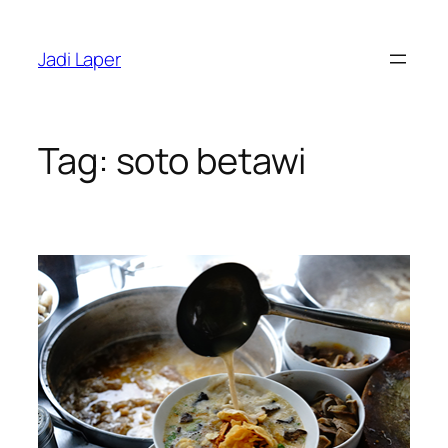
Skip
to
Jadi Laper
content
Tag:
soto betawi