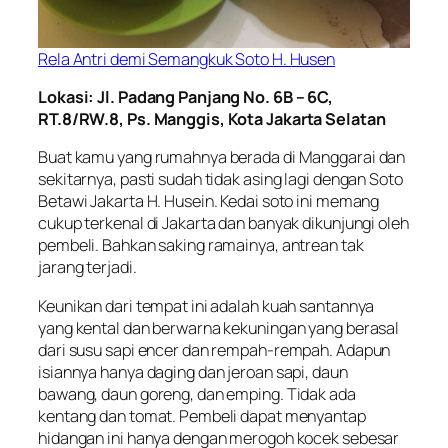
Rela Antri demi Semangkuk Soto H. Husen
Lokasi: Jl. Padang Panjang No. 6B – 6C,
RT.8/RW.8, Ps. Manggis, Kota Jakarta Selatan
Buat kamu yang rumahnya berada di Manggarai dan
sekitarnya, pasti sudah tidak asing lagi dengan Soto
Betawi Jakarta H. Husein. Kedai soto ini memang
cukup terkenal di Jakarta dan banyak dikunjungi oleh
pembeli. Bahkan saking ramainya, antrean tak
jarang terjadi.
Keunikan dari tempat ini adalah kuah santannya
yang kental dan berwarna kekuningan yang berasal
dari susu sapi encer dan rempah-rempah. Adapun
isiannya hanya daging dan jeroan sapi, daun
bawang, daun goreng, dan emping. Tidak ada
kentang dan tomat. Pembeli dapat menyantap
hidangan ini hanya dengan merogoh kocek sebesar