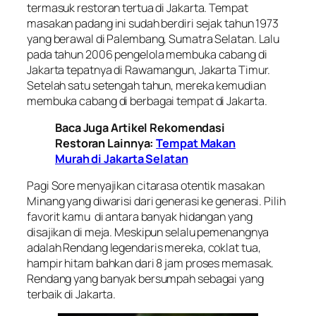
termasuk restoran tertua di Jakarta. Tempat
masakan padang ini sudah berdiri sejak tahun 1973
yang berawal di Palembang, Sumatra Selatan. Lalu
pada tahun 2006 pengelola membuka cabang di
Jakarta tepatnya di Rawamangun, Jakarta Timur.
Setelah satu setengah tahun, mereka kemudian
membuka cabang di berbagai tempat di Jakarta.
Baca Juga Artikel Rekomendasi
Restoran Lainnya:
Tempat Makan
Murah di Jakarta Selatan
Pagi Sore menyajikan citarasa otentik masakan
Minang yang diwarisi dari generasi ke generasi. Pilih
favorit kamu di antara banyak hidangan yang
disajikan di meja. Meskipun selalu pemenangnya
adalah Rendang legendaris mereka, coklat tua,
hampir hitam bahkan dari 8 jam proses memasak.
Rendang yang banyak bersumpah sebagai yang
terbaik di Jakarta.