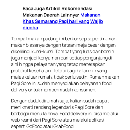
Baca Juga Artikel Rekomendasi
Makanan Daerah Lainnya:
Makanan
Khas Semarang Pagi hari yang Wajib
dicoba
Tempat makan padang ini berkonsep seperti rumah
makan biasanya dengan tataan meja besar dengan
dikelilingi kursi-kursi. Tempat yang luas dan bersih
juga menjadi kenyaman dari setiap pengunjung di
sini hingga pelayanan yang tetap menerapkan
protokol kesehatan. Tetapi bagi kalian nih yang
malas keluar rumah, tidak perlu sedih. Rumah makan
Pagi Sore ini sudah menyediakan pelayanan
food
delivery
untuk mempermudah konsumen.
Dengan duduk dirumah saja, kalian sudah dapat
menikmati rendang legendaris Pagi Sore dan
berbagai menu lainnya.
Food delivery
ini bisa melalui
web resmi dari Pagi Sore atau melalui aplikasi
seperti GoFood atau GrabFood.