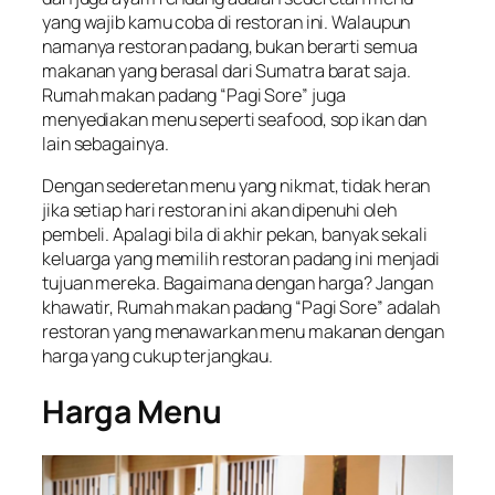
yang wajib kamu coba di restoran ini. Walaupun
namanya restoran padang, bukan berarti semua
makanan yang berasal dari Sumatra barat saja.
Rumah makan padang “Pagi Sore” juga
menyediakan menu seperti seafood, sop ikan dan
lain sebagainya.
Dengan sederetan menu yang nikmat, tidak heran
jika setiap hari restoran ini akan dipenuhi oleh
pembeli. Apalagi bila di akhir pekan, banyak sekali
keluarga yang memilih restoran padang ini menjadi
tujuan mereka. Bagaimana dengan harga? Jangan
khawatir, Rumah makan padang “Pagi Sore” adalah
restoran yang menawarkan menu makanan dengan
harga yang cukup terjangkau.
Harga Menu