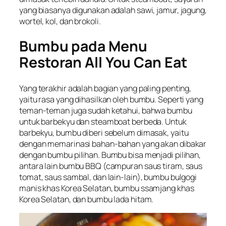
yang biasanya digunakan adalah sawi, jamur, jagung,
wortel, kol, dan brokoli.
Bumbu pada Menu
Restoran All You Can Eat
Yang terakhir adalah bagian yang paling penting,
yaitu rasa yang dihasilkan oleh bumbu. Seperti yang
teman-teman juga sudah ketahui, bahwa bumbu
untuk barbekyu dan steamboat berbeda. Untuk
barbekyu, bumbu diberi sebelum dimasak, yaitu
dengan memarinasi bahan-bahan yang akan dibakar
dengan bumbu pilihan. Bumbu bisa menjadi pilihan,
antara lain bumbu BBQ (campuran saus tiram, saus
tomat, saus sambal, dan lain-lain), bumbu bulgogi
manis khas Korea Selatan, bumbu ssamjang khas
Korea Selatan, dan bumbu lada hitam.