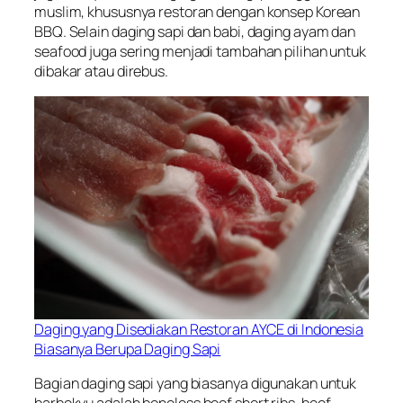
muslim, khususnya restoran dengan konsep Korean
BBQ. Selain daging sapi dan babi, daging ayam dan
seafood juga sering menjadi tambahan pilihan untuk
dibakar atau direbus.
Daging yang Disediakan Restoran AYCE di Indonesia
Biasanya Berupa Daging Sapi
Bagian daging sapi yang biasanya digunakan untuk
barbekyu adalah
boneless beef short ribs, beef