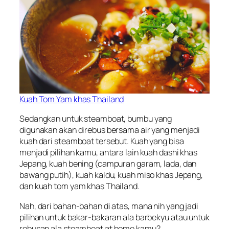
Kuah Tom Yam khas Thailand
Sedangkan untuk steamboat, bumbu yang
digunakan akan direbus bersama air yang menjadi
kuah dari steamboat tersebut. Kuah yang bisa
menjadi pilihan kamu, antara lain kuah dashi khas
Jepang, kuah bening (campuran garam, lada, dan
bawang putih), kuah kaldu, kuah miso khas Jepang,
dan kuah tom yam khas Thailand.
Nah, dari bahan-bahan di atas, mana nih yang jadi
pilihan untuk bakar-bakaran ala barbekyu atau untuk
rebusan ala steamboat
at home
kamu?