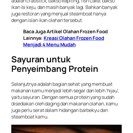
adalah
crabstick,
bakso kepiting,
fish cake,
bakso
ikan isi keju, dan masih banyak lagi. Bahkan banyak
juga restoran yang menjual steamboat hanya
dengan isian ikan olahan tersebut.
Baca Juga Artikel Olahan Frozen Food
Lainnya:
Kreasi Olahan Frozen Food
Menjadi 4 Menu Mudah
Sayuran untuk
Penyeimbang Protein
Selanjutnya adalah bagian sehat yang membuat
makanan kamu menjadi lebih segar dan lebih ‘hijau’,
yaitu sayuran. Dengan semua protein yang sudah
disediakan oleh daging dan makanan olahan, kamu
juga perlu serat dalam hidangan barbekyu dan
steamboat kamu.