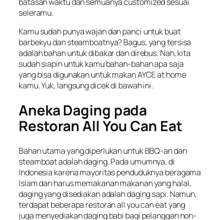
batasan waktu dan semuanya
customized
sesuai
seleramu.
Kamu sudah punya wajan dan panci untuk buat
barbekyu dan steamboatnya? Bagus, yang tersisa
adalah bahan untuk dibakar dan direbus. Nah, kita
sudah siapin untuk kamu bahan-bahan apa saja
yang bisa digunakan untuk makan AYCE
at home
kamu. Yuk, langsung dicek di bawah ini.
Aneka Daging pada
Restoran All You Can Eat
Bahan utama yang diperlukan untuk BBQ-an dan
steamboat adalah daging. Pada umumnya, di
Indonesia karena mayoritas penduduknya beragama
Islam dan harus memakanan makanan yang halal,
daging yang disediakan adalah daging sapi. Namun,
terdapat beberapa restoran all you can eat yang
juga menyediakan daging babi bagi pelanggan non-