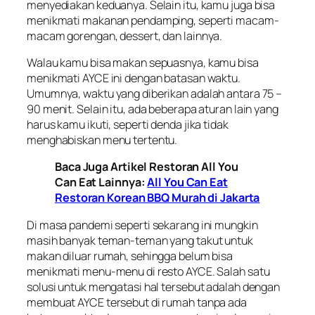
menyediakan keduanya. Selain itu, kamu juga bisa
menikmati makanan pendamping, seperti macam-
macam gorengan, dessert, dan lainnya.
Walau kamu bisa makan sepuasnya, kamu bisa
menikmati AYCE ini dengan batasan waktu.
Umumnya, waktu yang diberikan adalah antara 75 –
90 menit. Selain itu, ada beberapa aturan lain yang
harus kamu ikuti, seperti denda jika tidak
menghabiskan menu tertentu.
Baca Juga Artikel Restoran All You
Can Eat Lainnya:
All You Can Eat
Restoran Korean BBQ Murah di Jakarta
Di masa pandemi seperti sekarang ini mungkin
masih banyak teman-teman yang takut untuk
makan diluar rumah, sehingga belum bisa
menikmati menu-menu di resto AYCE. Salah satu
solusi untuk mengatasi hal tersebut adalah dengan
membuat AYCE tersebut di rumah tanpa ada