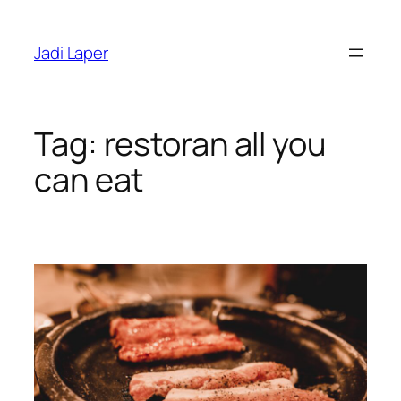
Skip
to
Jadi Laper
content
Tag:
restoran all you
can eat