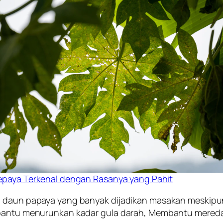
paya Terkenal dengan Rasanya yang Pahit
i daun papaya yang banyak dijadikan masakan meskipun 
mbantu menurunkan kadar gula darah, Membantu mereda