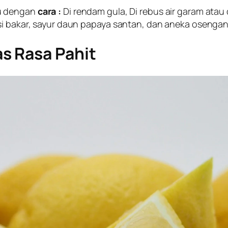
tu dengan
cara :
Di rendam gula, Di rebus air garam ata
si bakar, sayur daun papaya santan, dan aneka osengan
s Rasa Pahit