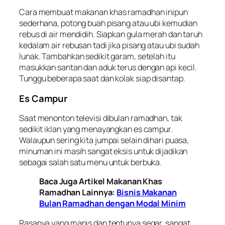
Cara membuat makanan khas ramadhan inipun
sederhana, potong buah pisang atau ubi kemudian
rebus di air mendidih. Siapkan gula merah dan taruh
kedalam air rebusan tadi jika pisang atau ubi sudah
lunak. Tambahkan sedikit garam, setelah itu
masukkan santan dan aduk terus dengan api kecil.
Tunggu beberapa saat dan kolak siap disantap.
Es Campur
Saat menonton televisi dibulan ramadhan, tak
sedikit iklan yang menayangkan es campur.
Walaupun sering kita jumpai selain dihari puasa,
minuman ini masih sangat eksis untuk dijadikan
sebagai salah satu menu untuk berbuka.
Baca Juga Artikel Makanan Khas
Ramadhan Lainnya:
Bisnis Makanan
Bulan Ramadhan dengan Modal Minim
Rasanya yang manis dan tentunya segar, sangat