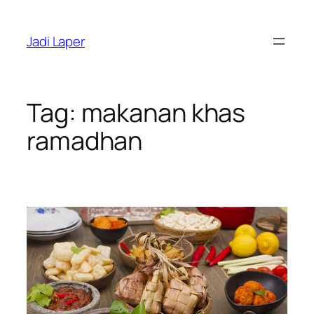
Skip
to
Jadi Laper
content
Tag:
makanan khas
ramadhan