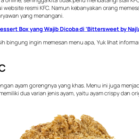
a online, sehingga kita tidak perlu mendatangi stall KF
lui website resmi KFC. Namun kebanyakan orang memesa
karyawan yang menangani.
essert Box yang Wajib Dicoba di ‘Bittersweet by Najl
ih bingung ingin memesan menu apa, Yuk lihat informas
FC
engan ayam gorengnya yang khas. Menu ini juga menjadi 
iliki dua varian jenis ayam, yaitu ayam crispy dan origi