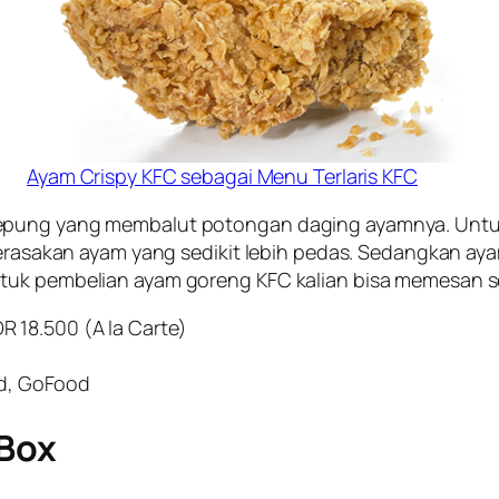
Ayam Crispy KFC sebagai Menu Terlaris KFC
epung yang membalut potongan daging ayamnya. Untuk 
merasakan ayam yang sedikit lebih pedas. Sedangkan ayam
tuk pembelian ayam goreng KFC kalian bisa memesan sec
DR 18.500 (A la Carte)
od, GoFood
 Box