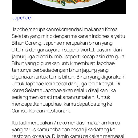
Japchae
Japche merupakan rekomendasi makanan Korea
Selatan yang mirip dengan makanan Indonesia yaitu
Bihun Goreng. Japchae merupakan bihun yang
ditumis dengansayuran seperti wortel, bayam, dan
jamur juga diberi bumbu seperti kecap asin dan gula.
Bihun yang digunakan untuk membuat Japchae
tentunya berbeda dengan bihun jagung yang
digunakan untuk tumis bihun. Bihun yang digunakan
untuk Japchae lebih tebal dan juga lebih kenyal. Di
Korea Selatan Japchae akan selalu disajikan jika
sedang menikmati makanan rumahan. Untuk
mendapatkan Japchae, kamu dapat datang ke
Gamsul Korean Restaurant.
Itu tadi merupakan 7 rekomendasi makanan korea
yang harus kamu coba dan pesan jika datang ke
restoran korea ya. Dijamin kamu gak akan menyesal