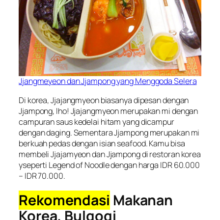
Jjangmeyeon dan Jjampong yang Menggoda Selera
Di korea, Jjajangmyeon biasanya dipesan dengan
Jjampong, lho! Jjajangmyeon merupakan mi dengan
campuran saus kedelai hitam yang dicampur
dengan daging. Sementara Jjampong merupakan mi
berkuah pedas dengan isian seafood. Kamu bisa
membeli Jjajamyeon dan Jjampong di restoran korea
yseperti Legend of Noodle dengan harga IDR 60.000
– IDR 70.000.
Rekomendasi
Makanan
Korea,
Bulgogi