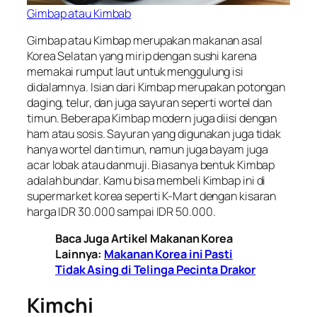
Gimbap atau Kimbab
Gimbap atau Kimbap merupakan makanan asal
Korea Selatan yang mirip dengan sushi karena
memakai rumput laut untuk menggulung isi
didalamnya. Isian dari Kimbap merupakan potongan
daging, telur, dan juga sayuran seperti wortel dan
timun. Beberapa Kimbap modern juga diisi dengan
ham atau sosis. Sayuran yang digunakan juga tidak
hanya wortel dan timun, namun juga bayam juga
acar lobak atau danmuji. Biasanya bentuk Kimbap
adalah bundar. Kamu bisa membeli Kimbap ini di
supermarket korea seperti K-Mart dengan kisaran
harga IDR 30.000 sampai IDR 50.000.
Baca Juga Artikel Makanan Korea
Lainnya:
Makanan Korea ini Pasti
Tidak Asing di Telinga Pecinta Drakor
Kimchi