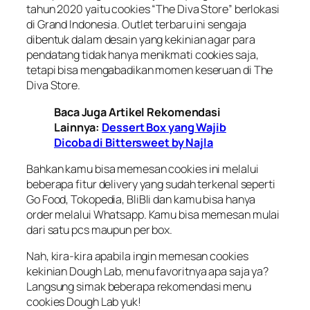
tahun 2020 yaitu cookies “The Diva Store” berlokasi
di Grand Indonesia. Outlet terbaru ini sengaja
dibentuk dalam desain yang kekinian agar para
pendatang tidak hanya menikmati cookies saja,
tetapi bisa mengabadikan momen keseruan di The
Diva Store.
Baca Juga Artikel Rekomendasi
Lainnya:
Dessert Box yang Wajib
Dicoba di Bittersweet by Najla
Bahkan kamu bisa memesan cookies ini melalui
beberapa fitur delivery yang sudah terkenal seperti
Go Food, Tokopedia, BliBli dan kamu bisa hanya
order melalui Whatsapp. Kamu bisa memesan mulai
dari satu pcs maupun per box.
Nah, kira-kira apabila ingin memesan cookies
kekinian Dough Lab, menu favoritnya apa saja ya?
Langsung simak beberapa rekomendasi menu
cookies Dough Lab yuk!