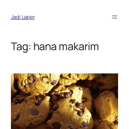
Skip
to
Jadi Laper
content
Tag:
hana makarim