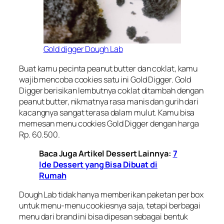
Gold digger Dough Lab
Buat kamu pecinta peanut butter dan coklat, kamu
wajib mencoba cookies satu ini Gold Digger. Gold
Digger berisikan lembutnya coklat ditambah dengan
peanut butter, nikmatnya rasa manis dan gurih dari
kacangnya sangat terasa dalam mulut. Kamu bisa
memesan menu cookies Gold Digger dengan harga
Rp. 60.500.
Baca Juga Artikel Dessert Lainnya:
7
Ide Dessert yang Bisa Dibuat di
Rumah
Dough Lab tidak hanya memberikan paketan per box
untuk menu-menu cookiesnya saja, tetapi berbagai
menu dari brand ini bisa dipesan sebagai bentuk