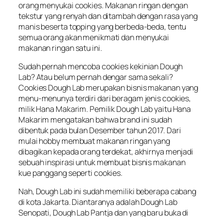
orang menyukai cookies. Makanan ringan dengan
tekstur yang renyah dan ditambah dengan rasa yang
manis beserta topping yang berbeda-beda, tentu
semua orang akan menikmati dan menyukai
makanan ringan satu ini.
Sudah pernah mencoba cookies kekinian Dough
Lab? Atau belum pernah dengar sama sekali?
Cookies Dough Lab merupakan bisnis makanan yang
menu-menunya terdiri dari beragam jenis cookies,
milik Hana Makarim. Pemilik Dough Lab yaitu Hana
Makarim mengatakan bahwa brand ini sudah
dibentuk pada bulan Desember tahun 2017. Dari
mulai hobby membuat makanan ringan yang
dibagikan kepada orang terdekat, akhirnya menjadi
sebuah inspirasi untuk membuat bisnis makanan
kue panggang seperti cookies.
Nah, Dough Lab ini sudah memiliki beberapa cabang
di kota Jakarta. Diantaranya adalah Dough Lab
Senopati, Dough Lab Pantja dan yang baru buka di