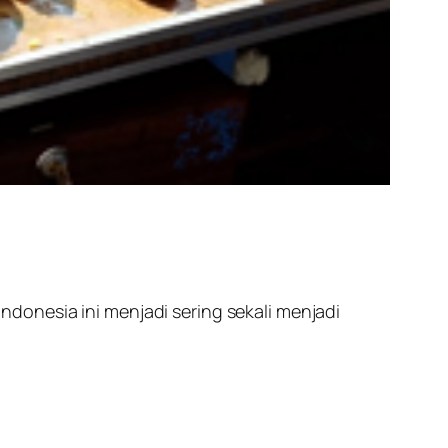
donesia ini menjadi sering sekali menjadi