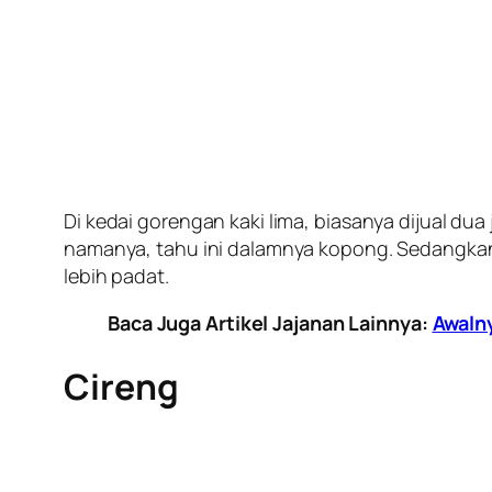
Di kedai gorengan kaki lima, biasanya dijual du
namanya, tahu ini dalamnya kopong. Sedangkan t
lebih padat.
Baca Juga Artikel Jajanan Lainnya:
Awalny
Cireng