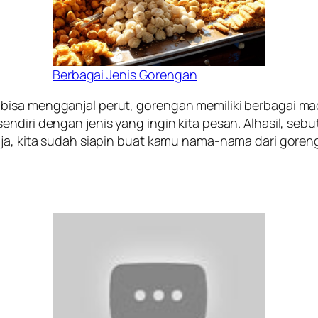
Berbagai Jenis Gorengan
bisa mengganjal perut, gorengan memiliki berbagai mac
endiri dengan jenis yang ingin kita pesan. Alhasil, se
aja, kita sudah siapin buat kamu nama-nama dari goren