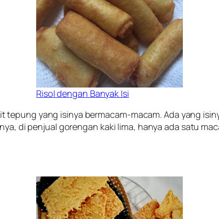
Risol dengan Banyak Isi
kulit tepung yang isinya bermacam-macam. Ada yang isinya
nya, di penjual gorengan kaki lima, hanya ada satu mac