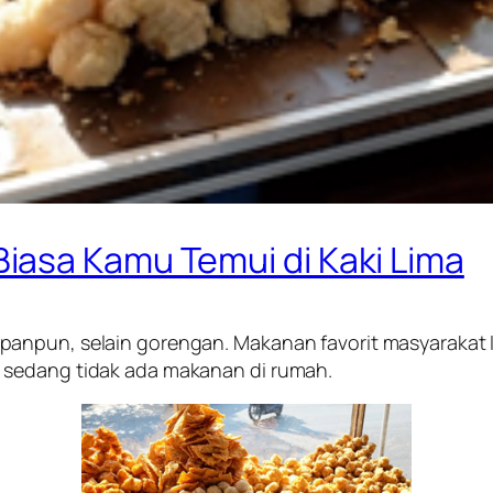
iasa Kamu Temui di Kaki Lima
npun, selain gorengan. Makanan favorit masyarakat In
 sedang tidak ada makanan di rumah.