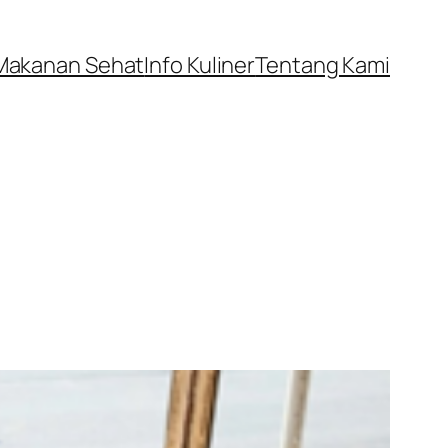
Makanan Sehat
Info Kuliner
Tentang Kami