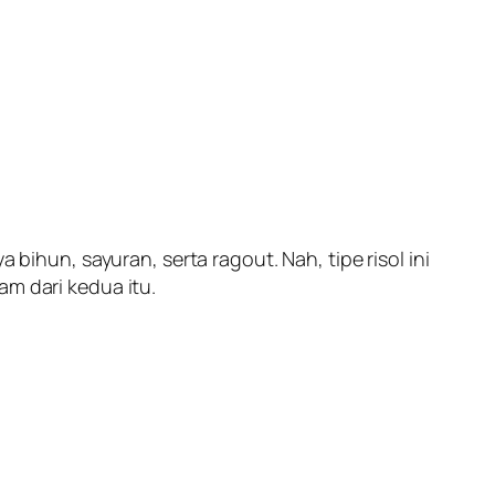
 bihun, sayuran, serta ragout. Nah, tipe risol ini
am dari kedua itu.