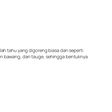
alah tahu yang digoreng biasa dan seperti
daun bawang, dan tauge, sehingga bentuknya