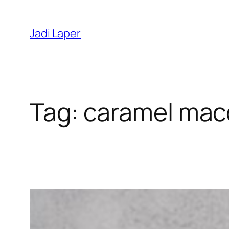
Skip
to
Jadi Laper
content
Tag:
caramel mac