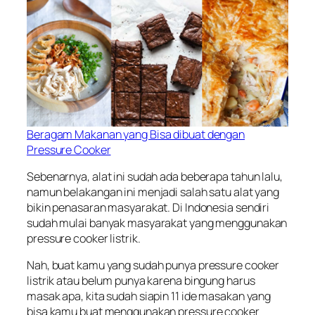
Beragam Makanan yang Bisa dibuat dengan
Pressure Cooker
Sebenarnya, alat ini sudah ada beberapa tahun lalu,
namun belakangan ini menjadi salah satu alat yang
bikin penasaran masyarakat. Di Indonesia sendiri
sudah mulai banyak masyarakat yang menggunakan
pressure cooker listrik.
Nah, buat kamu yang sudah punya pressure cooker
listrik atau belum punya karena bingung harus
masak apa, kita sudah siapin 11 ide masakan yang
bisa kamu buat menggunakan pressure cooker