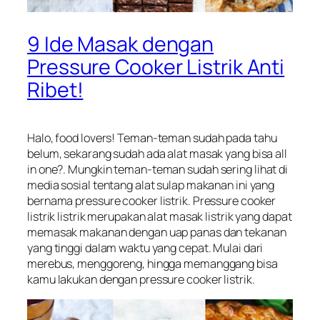
9 Ide Masak dengan
Pressure Cooker Listrik Anti
Ribet!
Halo,
food lovers!
Teman-teman sudah pada tahu
belum, sekarang sudah ada alat masak yang bisa
all
in one?.
Mungkin teman-teman sudah sering lihat di
media sosial tentang alat sulap makanan ini yang
bernama
pressure cooker
listrik
.
Pressure cooker
listrik listrik merupakan alat masak listrik yang dapat
memasak makanan dengan uap panas dan tekanan
yang tinggi dalam waktu yang cepat. Mulai dari
merebus, menggoreng, hingga memanggang bisa
kamu lakukan dengan pressure cooker listrik.