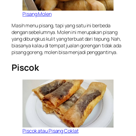
Pisang Molen
Masih menu pisang, tapi yang satu ini berbeda
dengan sebelumnya. Molen ini merupakan pisang
yang dibungkus kulit yang terbuat dari tepung. Nah,
biasanya kalau di tempat jualan gorengan tidak ada
pisang goreng, molen bisa menjadi penggantinya.
Piscok
Piscok atau Pisang Coklat