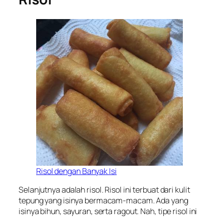
Risol dengan Banyak Isi
Selanjutnya adalah risol. Risol ini terbuat dari kulit
tepung yang isinya bermacam-macam. Ada yang
isinya bihun, sayuran, serta ragout. Nah, tipe risol ini