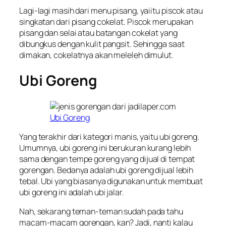
Lagi-lagi masih dari menu pisang, yaiitu piscok atau
singkatan dari pisang cokelat. Piscok merupakan
pisang dan selai atau batangan cokelat yang
dibungkus dengan kulit pangsit. Sehingga saat
dimakan, cokelatnya akan meleleh dimulut.
Ubi Goreng
Ubi Goreng
Yang terakhir dari kategori manis, yaitu ubi goreng.
Umumnya, ubi goreng ini berukuran kurang lebih
sama dengan tempe goreng yang dijual di tempat
gorengan. Bedanya adalah ubi goreng dijual lebih
tebal. Ubi yang biasanya digunakan untuk membuat
ubi goreng ini adalah ubi jalar.
Nah, sekarang teman-teman sudah pada tahu
macam-macam gorengan, kan? Jadi, nanti kalau