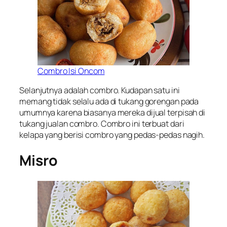
Combro Isi Oncom
Selanjutnya adalah combro. Kudapan satu ini
memang tidak selalu ada di tukang gorengan pada
umumnya karena biasanya mereka dijual terpisah di
tukang jualan combro. Combro ini terbuat dari
kelapa yang berisi combro yang pedas-pedas nagih.
Misro