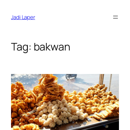
Skip
to
Jadi Laper
content
Tag:
bakwan