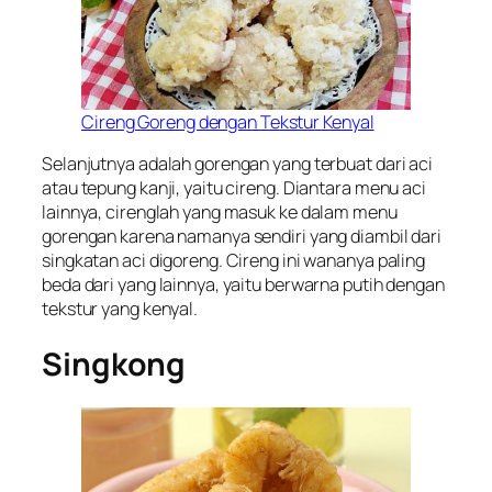
Cireng Goreng dengan Tekstur Kenyal
Selanjutnya adalah gorengan yang terbuat dari aci
atau tepung kanji, yaitu cireng. Diantara menu aci
lainnya, cirenglah yang masuk ke dalam menu
gorengan karena namanya sendiri yang diambil dari
singkatan aci digoreng. Cireng ini wananya paling
beda dari yang lainnya, yaitu berwarna putih dengan
tekstur yang kenyal.
Singkong