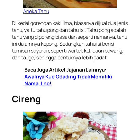
Aneka Tahu
Di kedai gorengan kaki lima, biasanya dijual dua jenis
tahu, yaitu tahu pong dan tahu isi. Tahu pong adalah
tahu yang digoreng biasa dan seperti namanya, tahu
ini dalamnya kopong. Sedangkan tahu isi berisi
tumisan sayuran, seperti wortel, kol, daun bawang,
dan tauge, sehingga bentuknya lebih padat.
Baca Juga Artikel Jajanan Lainnya:
Awalnya Kue Odading Tidak Memiliki
Nama, Lho!
Cireng